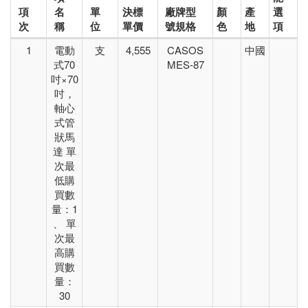
項
名
單
決標
廠牌型
顏
產
選
次
稱
位
單價
號規格
色
地
項
1
電動
支
4,555
CASOS
中國
式70
MES-87
吋×70
吋，
軸心
式管
狀馬
達 單
次最
低購
買數
量：1
、 單
次最
高購
買數
量：
30