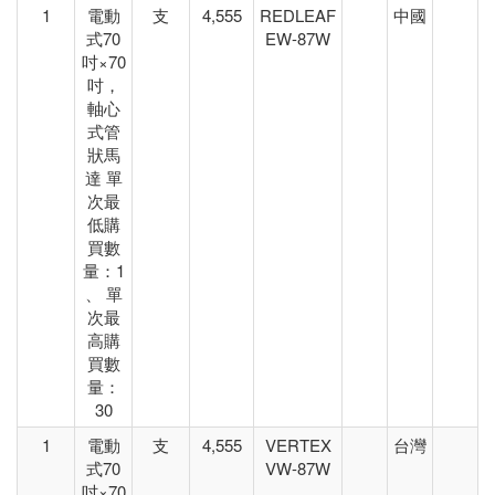
1
電動
支
4,555
REDLEAF
中國
式70
EW-87W
吋×70
吋，
軸心
式管
狀馬
達 單
次最
低購
買數
量：1
、 單
次最
高購
買數
量：
30
1
電動
支
4,555
VERTEX
台灣
式70
VW-87W
吋×70