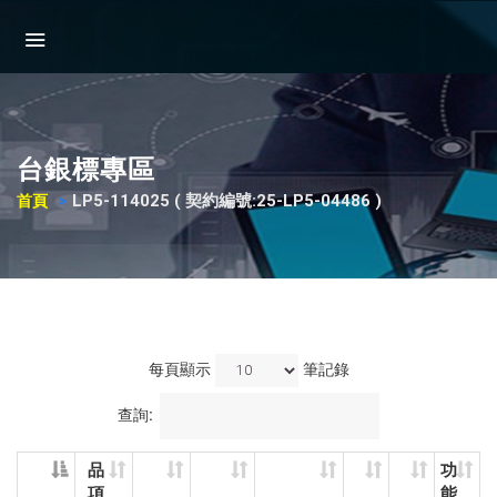
台銀標專區
LP5-114025 ( 契約編號:25-LP5-04486 )
首頁
每頁顯示
筆記錄
查詢:
品
功
項
能