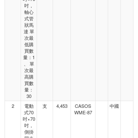
吋，
軸心
式管
狀馬
達 單
次最
低購
買數
量：1
、 單
次最
高購
買數
量：
30
2
電動
支
4,453
CASOS
中國
式70
WME-87
吋×70
吋，
側掛