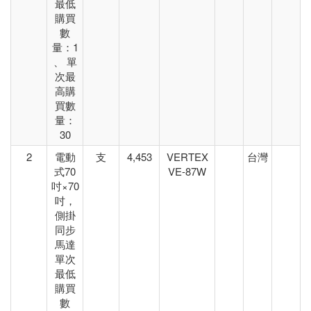
最低
購買
數
量：1
、 單
次最
高購
買數
量：
30
2
電動
支
4,453
VERTEX
台灣
式70
VE-87W
吋×70
吋，
側掛
同步
馬達
單次
最低
購買
數