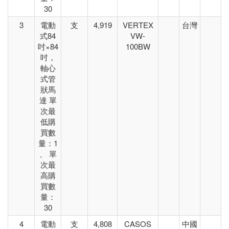
30
3
電動
支
4,919
VERTEX
台灣
式84
VW-
吋×84
100BW
吋，
軸心
式管
狀馬
達 單
次最
低購
買數
量：1
、 單
次最
高購
買數
量：
30
4
電動
支
4,808
CASOS
中國