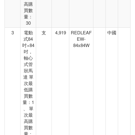
高購
買數
量：
30
3
電動
支
4,919
REDLEAF
中國
式84
EW-
吋×84
84x84W
吋，
軸心
式管
狀馬
達 單
次最
低購
買數
量：1
、 單
次最
高購
買數
量：