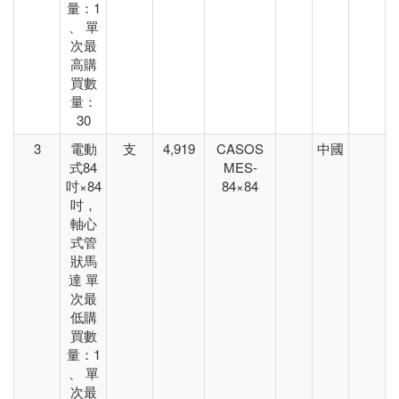
量：1
、 單
次最
高購
買數
量：
30
3
電動
支
4,919
CASOS
中國
式84
MES-
吋×84
84×84
吋，
軸心
式管
狀馬
達 單
次最
低購
買數
量：1
、 單
次最