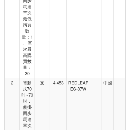
同步
馬達
單次
最低
購買
數
量：1
、 單
次最
高購
買數
量：
30
2
電動
支
4,453
REDLEAF
中國
式70
ES-87W
吋×70
吋，
側掛
同步
馬達
單次