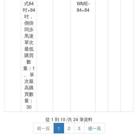
式84
WME-
吋×84
84×84
吋，
側掛
同步
馬達
單次
最低
購買
數
量：1
、 單
次最
高購
買數
量：
30
從 1 到 10 /共 24 筆資料
前一頁
1
2
3
後一頁