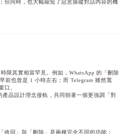
；但同時，也大幅縮短了惡意操縱對話內容的機
時限其實相當罕見。例如，WhatsApp 的「刪除
也曾是 1 小時左右；而 Telegram 雖然寬
窗口。
流的產品設計理念接軌，共同朝著一個更強調「對
「收回」與「刪除」是兩種完全不同的功能：