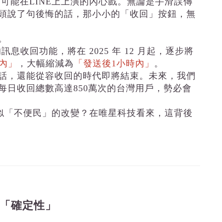
可能在LINE上上演的內心戲。無論是手滑誤傳
頭說了句後悔的話，那小小的「收回」按鈕，無
。
息收回功能，將在 2025 年 12 月起，逐步將
時內」
，大幅縮減為
「發送後1小時內」
。
話，還能從容收回的時代即將結束。未來，我們
每日收回總數高達850萬次的台灣用戶，勢必會
看似「不便民」的改變？在唯星科技看來，這背後
「確定性」