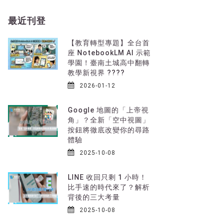
最近刊登
t
【教育轉型專題】全台首
座 NotebookLM AI 示範
學園！臺南土城高中翻轉
教學新視界 ????
2026-01-12
Google 地圖的「上帝視
角」？全新「空中視圖」
按鈕將徹底改變你的尋路
體驗
2025-10-08
LINE 收回只剩 1 小時！
比手速的時代來了？解析
背後的三大考量
2025-10-08