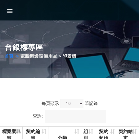
台銀標專區
電腦週邊設備用品 > 印表機
首頁
每頁顯示
筆記錄
查詢:
標案案
契約編
組
契約
契約結
號
號
分類
別
起始
束