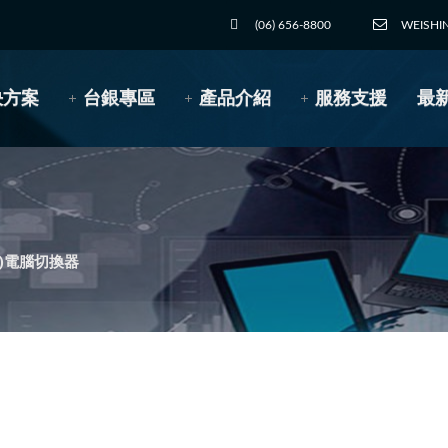
(06) 656-8800
WEISHI
決方案
台銀專區
產品介紹
服務支援
最
M)電腦切換器