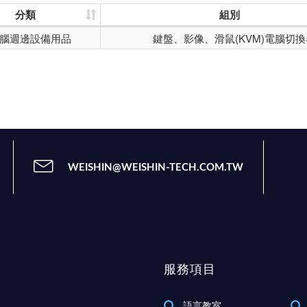
分類
組別
腦週邊設備用品
鍵盤、影像、滑鼠(KVM)電腦切換
WEISHIN@WEISHIN-TECH.COM.TW
服務項目
語言教室