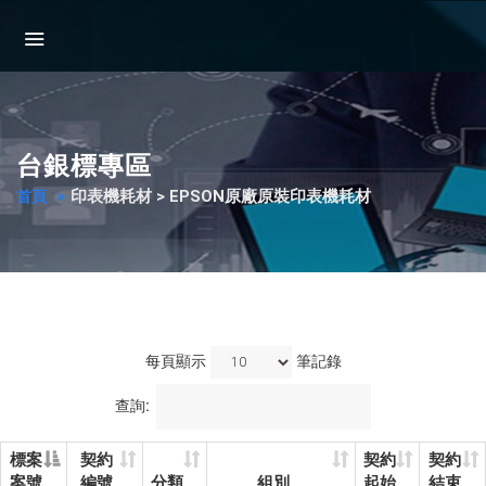
台銀標專區
印表機耗材 > EPSON原廠原裝印表機耗材
首頁
每頁顯示
筆記錄
查詢:
標案
契約
契約
契約
案號
編號
分類
組別
起始
結束