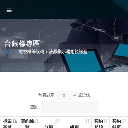
台銀標專區
電視機等設備 > 液晶顯示器附視訊盒
首頁
每頁顯示
筆記錄
查詢:
標案
契約編
契約
契約
案號
號
分類
組別
起始
結束